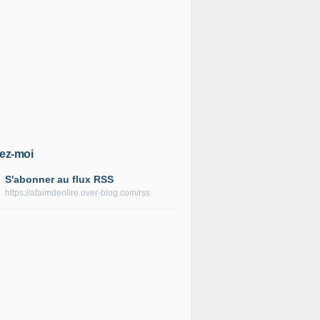
ez-moi
S'abonner au flux RSS
https://afaimdenlire.over-blog.com/rss