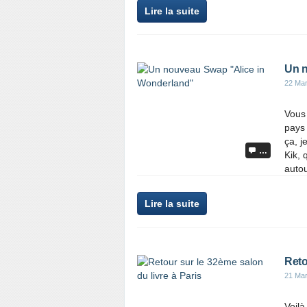
Lire la suite
Un n
22 Ma
Vous
pays 
ça, j
…
Kik, 
autou
Lire la suite
Reto
21 Ma
Voilà