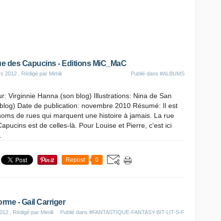
ue des Capucins - Editions MiC_MaC
rs 2012
, Rédigé par Mimili
Publié dans
#ALBUMS
r: Virginnie Hanna (son blog) Illustrations: Nina de San
blog) Date de publication: novembre 2010 Résumé: Il est
oms de rues qui marquent une histoire à jamais. La rue
apucins est de celles-là. Pour Louise et Pierre, c'est ici
.
Repost
0
rme - Gail Carriger
2012
, Rédigé par Mimili
Publié dans
#FANTASTIQUE-FANTASY-BIT-LIT-S-F