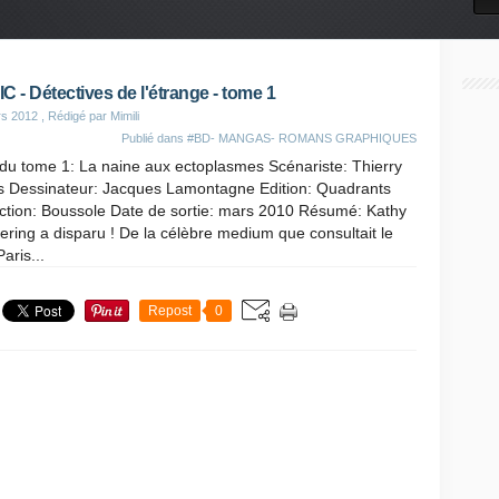
C - Détectives de l'étrange - tome 1
rs 2012
, Rédigé par Mimili
Publié dans
#BD- MANGAS- ROMANS GRAPHIQUES
 du tome 1: La naine aux ectoplasmes Scénariste: Thierry
is Dessinateur: Jacques Lamontagne Edition: Quadrants
ection: Boussole Date de sortie: mars 2010 Résumé: Kathy
ring a disparu ! De la célèbre medium que consultait le
Paris...
Repost
0