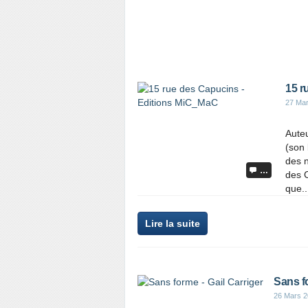
15 r
27 Ma
Auteu
(son 
des n
…
des C
que..
Lire la suite
Sans fo
26 Mars 