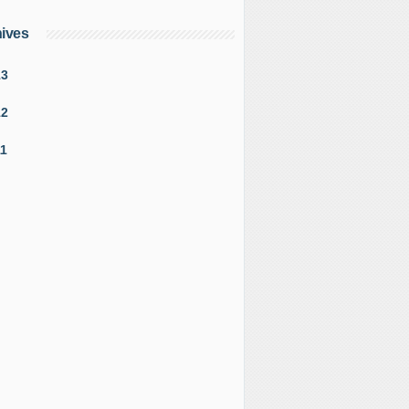
ives
13
12
11