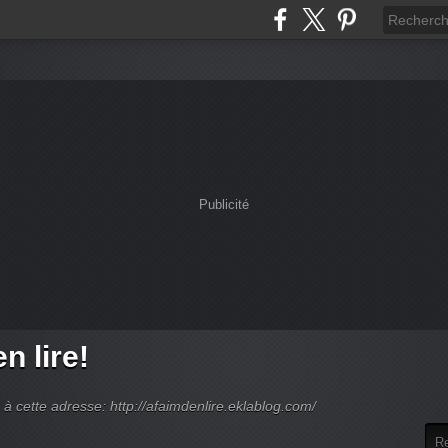
Publicité
n lire!
 cette adresse: http://afaimdenlire.eklablog.com/