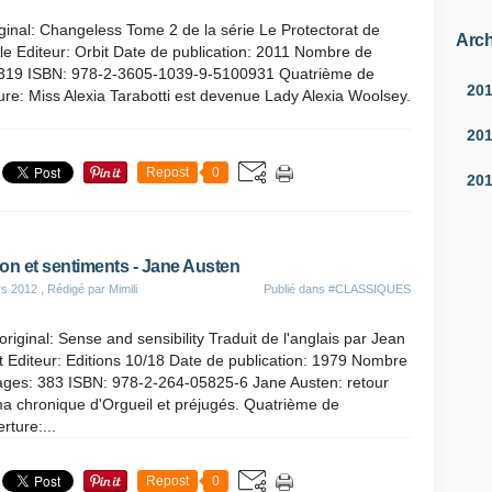
riginal: Changeless Tome 2 de la série Le Protectorat de
Arch
lle Editeur: Orbit Date de publication: 2011 Nombre de
319 ISBN: 978-2-3605-1039-9-5100931 Quatrième de
20
ure: Miss Alexia Tarabotti est devenue Lady Alexia Woolsey.
20
Repost
0
20
on et sentiments - Jane Austen
rs 2012
, Rédigé par Mimili
Publié dans
#CLASSIQUES
 original: Sense and sensibility Traduit de l'anglais par Jean
t Editeur: Editions 10/18 Date de publication: 1979 Nombre
ages: 383 ISBN: 978-2-264-05825-6 Jane Austen: retour
a chronique d'Orgueil et préjugés. Quatrième de
rture:...
Repost
0