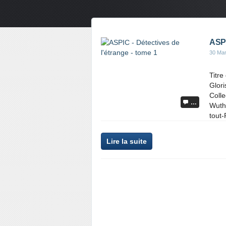
ASPI
30 Ma
Titre
Glor
Coll
…
Wuthe
tout-
Lire la suite