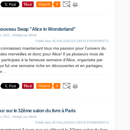
Repost
0
ouveau Swap "Alice in Wonderland"
rs 2012
, Rédigé par Mimili
Publié dans
#CHALLENGES-DEFIS-EVENEMENTS
 connaissez maintenant tous ma passion pour l'univers du
des merveilles et donc pour Alice! Il ya plusieurs mois de
e participais à la fameuse semaine d'Alice, organisée par
qui fut une semaine riche en découvertes et en partages,
r...
Repost
0
ur sur le 32ème salon du livre à Paris
rs 2012
, Rédigé par Mimili
Publié dans
#CHALLENGES-DEFIS-EVENEMENTS
 maintenant 3 jours que se clôturait le 32ème salon du livre