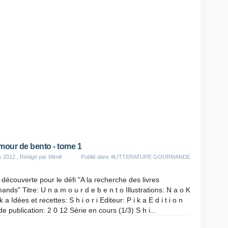
mour de bento - tome 1
s 2012
, Rédigé par Mimili
Publié dans
#LITTERATURE GOURMANDE
découverte pour le défi "A la recherche des livres
nds" Titre: U n a m o u r d e b e n t o Illustrations: N a o K
k a Idées et recettes: S h i o r i Editeur: P i k a E d i t i o n
e publication: 2 0 12 Série en cours (1/3) S h i...