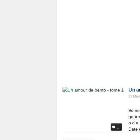
Un a
23 Mar
9ème 
gourma
o d a 
…
Date d