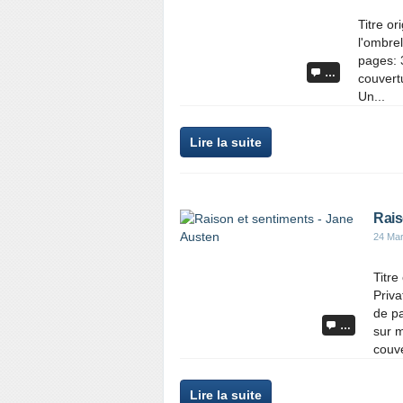
Titre o
l'ombre
pages: 
…
couvert
Un...
Lire la suite
Rais
24 Ma
Titre
Priva
de p
…
sur m
couve
Lire la suite