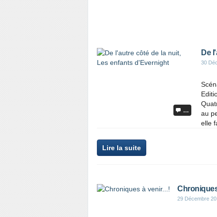
De l
30 Dé
Scén
Editi
Quatr
…
au pe
elle f
Lire la suite
Chroniques à
29 Décembre 20