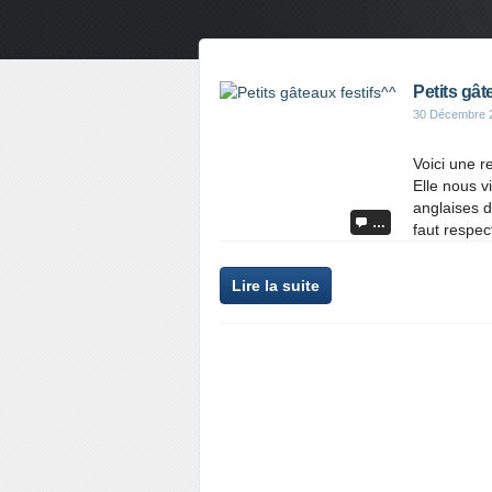
Petits gât
30 Décembre 
Voici une r
Elle nous v
anglaises d
…
faut respec
Lire la suite