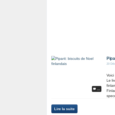
Pipa
20 Dé
Voici
Le li
finla
…
Finla
specu
Lire la suite