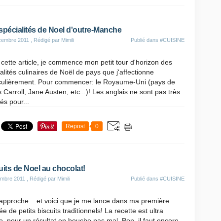
spécialités de Noel d'outre-Manche
cembre 2011
, Rédigé par Mimili
Publié dans
#CUISINE
cette article, je commence mon petit tour d'horizon des
alités culinaires de Noël de pays que j'affectionne
iculièrement. Pour commencer: le Royaume-Uni (pays de
 Carroll, Jane Austen, etc...)! Les anglais ne sont pas très
és pour...
Repost
0
uits de Noel au chocolat!
mbre 2011
, Rédigé par Mimili
Publié dans
#CUISINE
approche....et voici que je me lance dans ma première
ée de petits biscuits traditionnels! La recette est ultra
e, pour un résultat en bouche pas mal. Bon, il faut encore