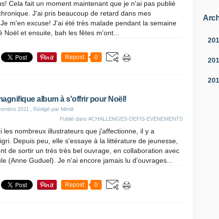
us! Cela fait un moment maintenant que je n'ai pas publié
chronique. J'ai pris beaucoup de retard dans mes
Arch
. Je m'en excuse! J'ai été très malade pendant la semaine
 Noël et ensuite, bah les fêtes m'ont...
20
Repost
0
20
20
agnifique album à s'offrir pour Noël!
cembre 2011
, Rédigé par Mimili
Publié dans
#CHALLENGES-DEFIS-EVENEMENTS
 les nombreux illustrateurs que j'affectionne, il y a
igri. Depuis peu, elle s'essaye à la littérature de jeunesse,
ent de sortir un très très bel ouvrage, en collaboration avec
e (Anne Guduel). Je n'ai encore jamais lu d'ouvrages...
Repost
0