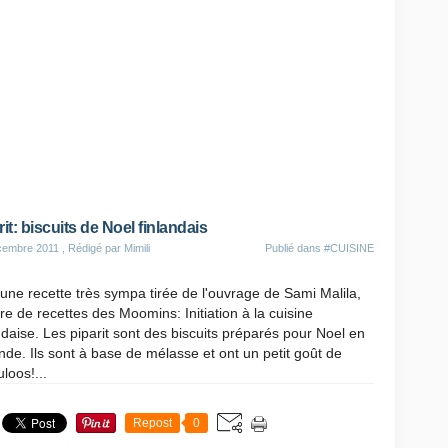
rit: biscuits de Noel finlandais
cembre 2011
, Rédigé par Mimili
Publié dans
#CUISINE
 une recette très sympa tirée de l'ouvrage de Sami Malila,
vre de recettes des Moomins: Initiation à la cuisine
ndaise. Les piparit sont des biscuits préparés pour Noel en
nde. Ils sont à base de mélasse et ont un petit goût de
loos!...
Repost
0