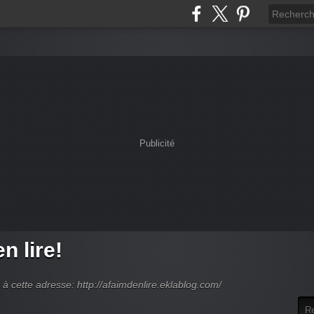
Publicité
n lire!
 cette adresse: http://afaimdenlire.eklablog.com/