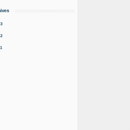
ives
13
12
11