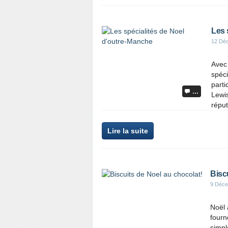
Les 
12 Dé
Avec 
spéci
part
…
Lewis
réput
Lire la suite
Bisc
9 Déce
Noël 
fourn
simpl