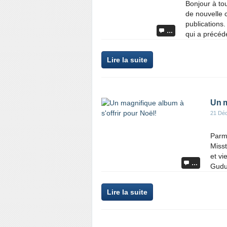
Bonjour à to
de nouvelle 
publications
…
qui a précédé
Lire la suite
Un m
21 Dé
Parmi
Misst
et vi
…
Gudul
Lire la suite