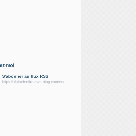
ez-moi
S'abonner au flux RSS
https://afaimdenlire.over-blog.com/rss