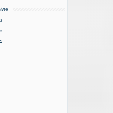
ives
13
12
11