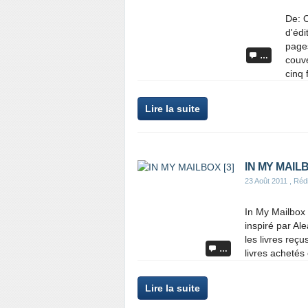
De: O
d'édi
pages
…
couve
cinq f
Lire la suite
IN MY MAILB
23 Août 2011
, Rédi
In My Mailbox 
inspiré par Al
les livres reç
…
livres achetés
Lire la suite