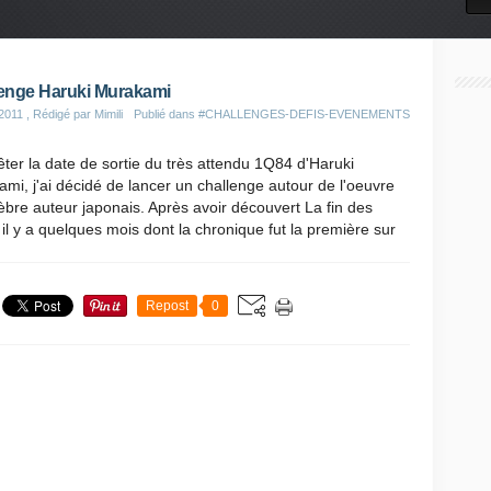
enge Haruki Murakami
 2011
, Rédigé par Mimili
Publié dans
#CHALLENGES-DEFIS-EVENEMENTS
êter la date de sortie du très attendu 1Q84 d'Haruki
mi, j'ai décidé de lancer un challenge autour de l'oeuvre
èbre auteur japonais. Après avoir découvert La fin des
il y a quelques mois dont la chronique fut la première sur
Repost
0