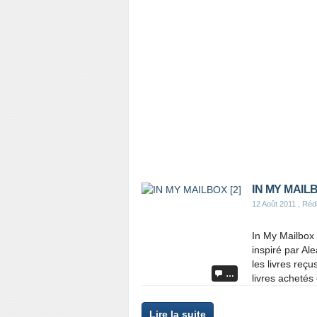
IN MY MAILB
12 Août 2011
, Rédi
In My Mailbox 
inspiré par Al
les livres reç
…
livres achetés
Lire la suite