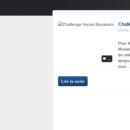
Chall
25 Août
Pour f
Muraka
du cél
…
temps 
mon...
Lire la suite