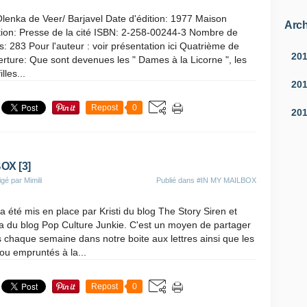
lenka de Veer/ Barjavel Date d'édition: 1977 Maison
Arch
tion: Presse de la cité ISBN: 2-258-00244-3 Nombre de
: 283 Pour l'auteur : voir présentation ici Quatrième de
20
rture: Que sont devenues les " Dames à la Licorne ", les
illes...
20
Repost
0
20
OX [3]
gé par Mimili
Publié dans
#IN MY MAILBOX
a été mis en place par Kristi du blog The Story Siren et
ea du blog Pop Culture Junkie. C'est un moyen de partager
us chaque semaine dans notre boite aux lettres ainsi que les
 ou empruntés à la...
Repost
0