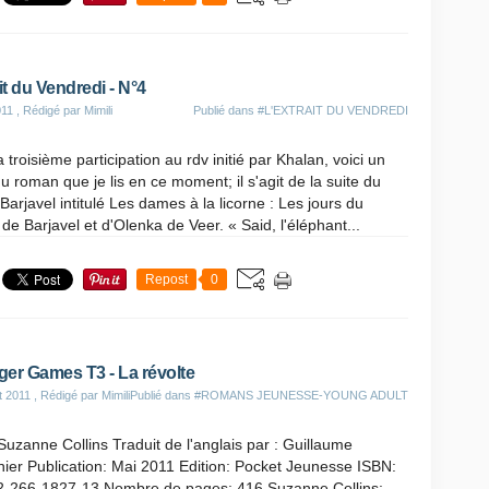
it du Vendredi - N°4
011
, Rédigé par Mimili
Publié dans
#L'EXTRAIT DU VENDREDI
troisième participation au rdv initié par Khalan, voici un
du roman que je lis en ce moment; il s'agit de la suite du
 Barjavel intitulé Les dames à la licorne : Les jours du
e Barjavel et d'Olenka de Veer. « Said, l'éléphant...
Repost
0
er Games T3 - La révolte
t 2011
, Rédigé par Mimili
Publié dans
#ROMANS JEUNESSE-YOUNG ADULT
Suzanne Collins Traduit de l'anglais par : Guillaume
ier Publication: Mai 2011 Edition: Pocket Jeunesse ISBN:
2-266-1827-13 Nombre de pages: 416 Suzanne Collins: