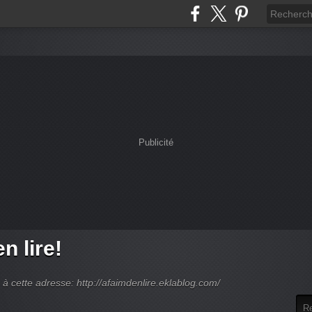
Publicité
n lire!
 cette adresse: http://afaimdenlire.eklablog.com/