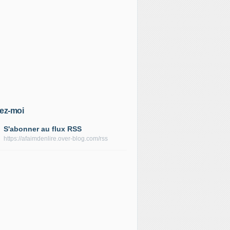
ez-moi
S'abonner au flux RSS
https://afaimdenlire.over-blog.com/rss