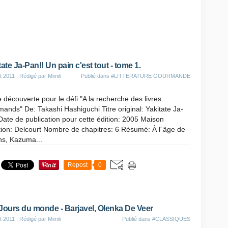
tate Ja-Pan!! Un pain c'est tout - tome 1.
t 2011
, Rédigé par Mimili
Publié dans
#LITTERATURE GOURMANDE
découverte pour le défi "A la recherche des livres
ands" De: Takashi Hashiguchi Titre original: Yakitate Ja-
ate de publication pour cette édition: 2005 Maison
tion: Delcourt Nombre de chapitres: 6 Résumé: À l´âge de
ns, Kazuma...
Repost
0
Jours du monde - Barjavel, Olenka De Veer
t 2011
, Rédigé par Mimili
Publié dans
#CLASSIQUES