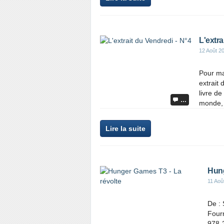
L'extra
12 Août 2
Pour ma 
extrait 
livre de
…
monde, d
Lire la suite
Hung
11 Aoû
De : 
Fourn
978-