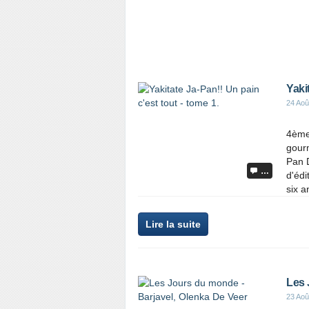
Yaki
24 Aoû
4ème 
gourm
Pan D
…
d'édi
six a
Lire la suite
Les 
23 Aoû